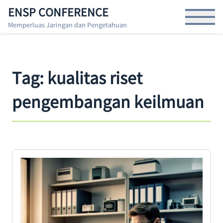
S
ENSP CONFERENCE
Open Menu
k
Memperluas Jaringan dan Pengetahuan
i
p
t
o
Tag:
kualitas riset
t
h
pengembangan keilmuan
e
c
o
n
t
e
n
t