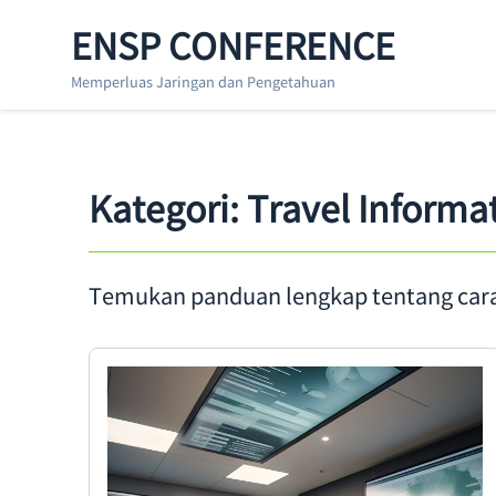
S
ENSP CONFERENCE
k
i
Memperluas Jaringan dan Pengetahuan
p
t
o
Kategori:
Travel Informa
t
h
e
Temukan panduan lengkap tentang cara m
c
o
n
t
e
n