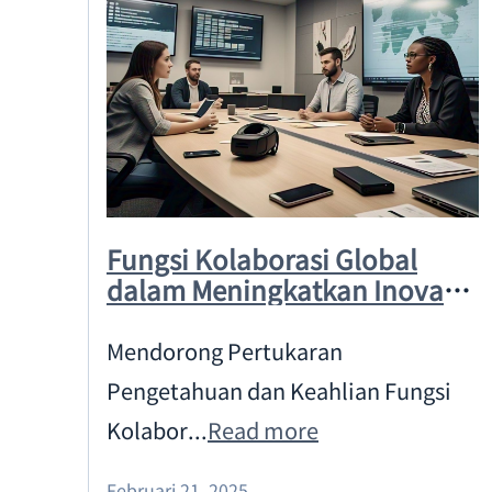
t
Fungsi Kolaborasi Global
dalam Meningkatkan Inovasi
Teknologi
Mendorong Pertukaran
Pengetahuan dan Keahlian Fungsi
Kolabor...
Read more
Februari 21, 2025