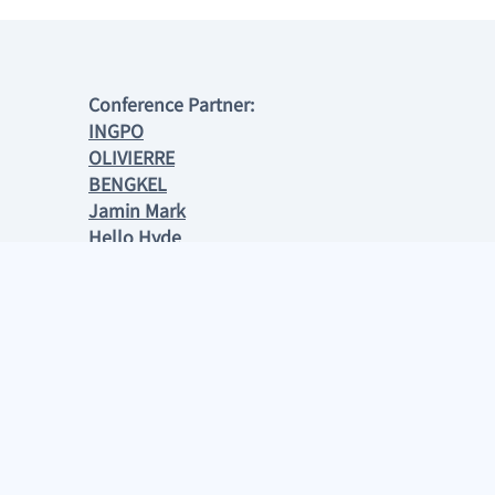
Conference Partner:
INGPO
OLIVIERRE
BENGKEL
Jamin Mark
Hello Hyde
https://linkr.bio/singasaritoto4d
singasaritoto
singasaritoto
singasaritoto
singasaritoto