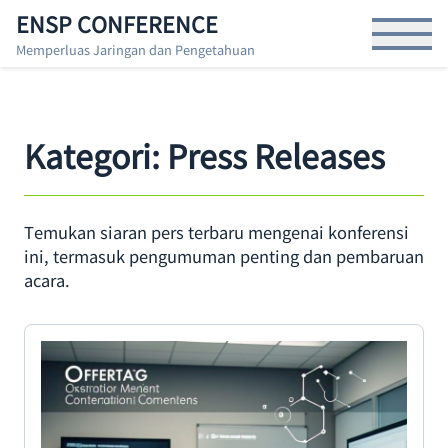
S
ENSP CONFERENCE
Open Menu
k
Memperluas Jaringan dan Pengetahuan
i
p
t
o
Kategori:
Press Releases
t
h
e
c
Temukan siaran pers terbaru mengenai konferensi
o
ini, termasuk pengumuman penting dan pembaruan
n
acara.
t
e
n
t