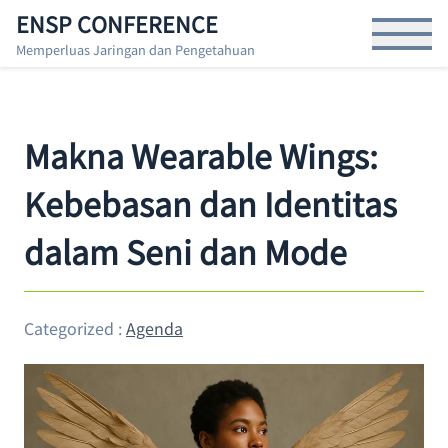
S
ENSP CONFERENCE
Open Menu
k
Memperluas Jaringan dan Pengetahuan
i
p
t
o
Makna Wearable Wings:
t
h
Kebebasan dan Identitas
e
c
dalam Seni dan Mode
o
n
t
e
Categorized :
Agenda
n
t